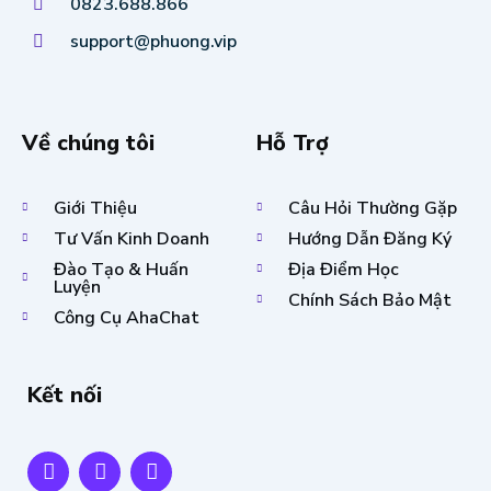
0823.688.866
support@phuong.vip
Về chúng tôi
Hỗ Trợ
Giới Thiệu
Câu Hỏi Thường Gặp
Tư Vấn Kinh Doanh
Hướng Dẫn Đăng Ký
Đào Tạo & Huấn
Địa Điểm Học
Luyện
Chính Sách Bảo Mật
Công Cụ AhaChat
Kết nối
F
T
Y
a
w
o
c
i
u