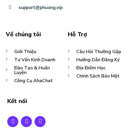
support@phuong.vip
Về chúng tôi
Hỗ Trợ
Giới Thiệu
Câu Hỏi Thường Gặp
Tư Vấn Kinh Doanh
Hướng Dẫn Đăng Ký
Đào Tạo & Huấn
Địa Điểm Học
Luyện
Chính Sách Bảo Mật
Công Cụ AhaChat
Kết nối
F
T
Y
a
w
o
c
i
u
e
t
t