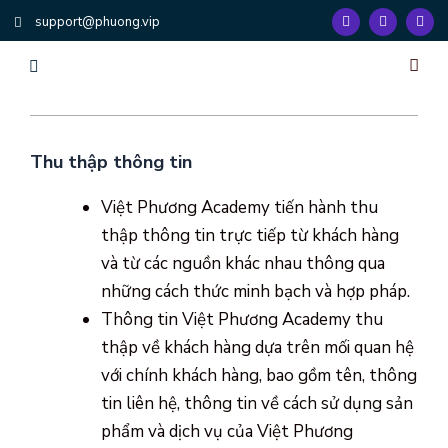
Nhảy
F
T
Y
support@phuong.vip
a
w
o
tới
c
i
u
e
t
t
nội
b
t
u
dung
o
e
b
o
r
e
k
Trang Chủ
Dịch Vụ
Đào Tạo & Huấn Luy
Công Cụ Hệ Th
Về Chúng Tôi
Liên Hệ
Thu thập thông tin
Việt Phương Academy tiến hành thu
thập thông tin trực tiếp từ khách hàng
và từ các nguồn khác nhau thông qua
những cách thức minh bạch và hợp pháp.
Thông tin Việt Phương Academy thu
thập về khách hàng dựa trên mối quan hệ
với chính khách hàng, bao gồm tên, thông
tin liên hệ, thông tin về cách sử dụng sản
phẩm và dịch vụ của Việt Phương