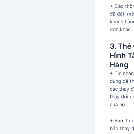
+ Các thô
đã đặt, mộ
khách hàng
đơn khác.
3. Thẻ
Hình T
Hàng
+ Tin nhắ
dùng để t
các thay 
thay đổi c
của họ.
+ Bạn được
báo thay đ