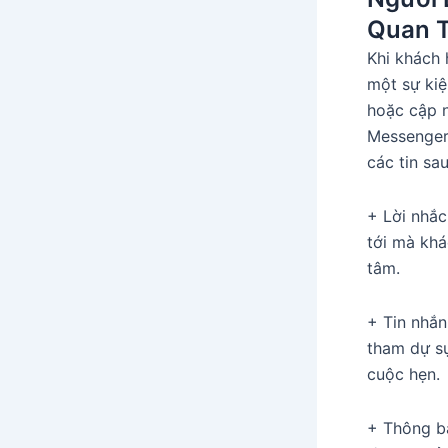
Quan 
Khi khách 
một sự kiệ
hoặc cập n
Messenger 
các tin sau
+ Lời nhắc
tới mà kh
tâm.
+ Tin nhắn
tham dự sự
cuộc hẹn.
+ Thông bá