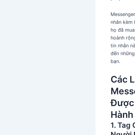
Messenger
nhắn kèm 
họ đã mua
hoành rộng
tin nhắn n
đến những
bạn.
Các L
Mess
Được
Hành
1. Tag
Người 