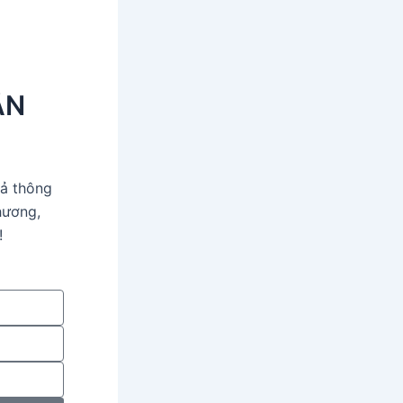
ẬN
ả thông
hương,
!