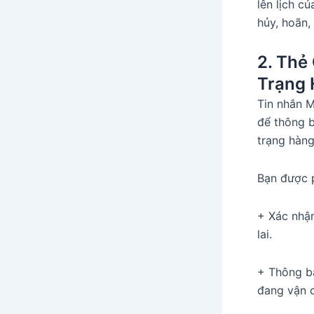
lên lịch c
hủy, hoãn,
2. Thẻ
Trạng
Tin nhắn 
để thông b
trạng hàn
Bạn được p
+ Xác nhận
lai.
+ Thông bá
đang vận c