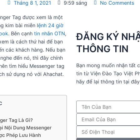
Tháng 8 1, 2021
9:59 sáng
No Comments
nger Tag được xem là một
g kim bài miễn l
ệnh 24 giờ
ook
. Bên cạnh
tin nhắn OTN
,
ĐĂNG KÝ NH
em là cách thứ hai để bạn
THÔNG TIN
ến các khách hàng. Nếu bạn
nghe đến nó, thì đây chính
Bạn mong muốn nhận tất c
 nên tìm hiểu Messenger tag
tin từ Viện Đào Tạo Việt P
ách sử dụng nó với Ahachat.
hãy để lại thông tin tại đây
c
er Tag Là Gì?
ại Nội Dung Messenger
ợc Phép Lưu Hành