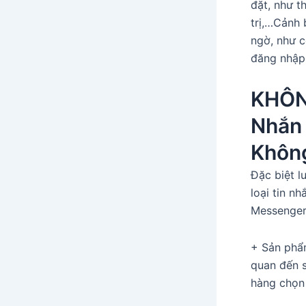
đặt, như t
trị,…Cảnh
ngờ, như 
đăng nhập 
KHÔN
Nhắn
Khôn
Đặc biệt l
loại tin n
Messenger
+ Sản phẩm
quan đến s
hàng chọn