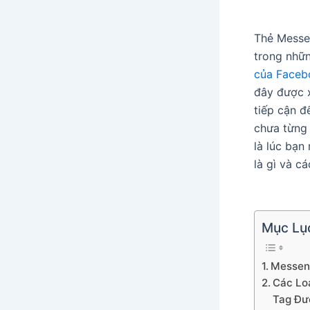
Thẻ Messe
trong nhữn
của Faceb
đây được x
tiếp cận đ
chưa từng 
là lúc bạn
là gì và c
Mục Lụ
Messeng
Các Lo
Tag Đư