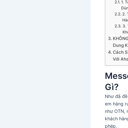
1. 
Dùn
2.
Hà
3.
Kh
KHÔNG 
Dung K
Cách S
Với Ah
Mess
Gì?
Như đã đề
em hàng ru
như OTN, n
khách hàn
phép.