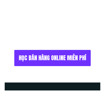
bán hàng trên internet.
Đồng thời cung cấp
cho bạn những kỹ năng công cụ thiết yếu
để chiến thắng trong trò chơi bán hàng đầy
thú vị này.
HỌC BÁN HÀNG ONLINE MIỄN PHÍ