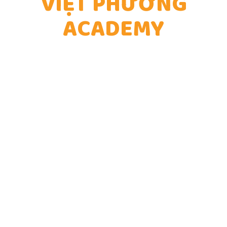
VIỆT PHƯƠNG
ACADEMY
Xuất phát từ một người làm kinh doanh thực
tế, Việt Phương ứng dụng những kiến thức
và bài học kinh nghiệm trong quá trình xây
dựng một doanh nghiệp online của riêng
mình và chia sẻ nó với bạn. Những gì Việt
Phương chia sẻ là những gì Việt Phương đã
làm được và hỗ trợ các chủ doanh nghiệp
khác đạt được kết quả, không phải lý thuyết