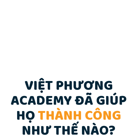
định hướng tương lai và cung cấp cho bạn
một cái nhìn tổng thể để giúp bạn giải quyết
vấn đề theo cách hiệu quả nhất.
VIỆT PHƯƠNG
ACADEMY ĐÃ GIÚP
HỌ
THÀNH CÔNG
NHƯ THẾ NÀO?