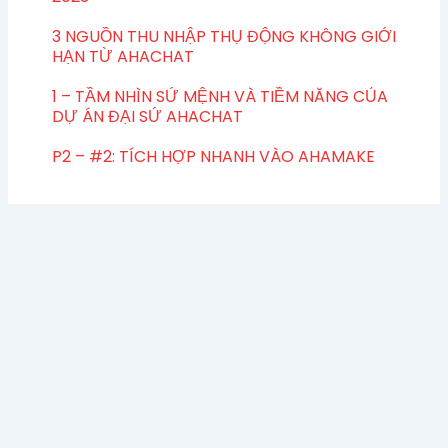
3 NGUỒN THU NHẬP THỤ ĐỘNG KHÔNG GIỚI
HẠN TỪ AHACHAT
1 – TẦM NHÌN SỨ MỆNH VÀ TIỀM NĂNG CỦA
DỰ ÁN ĐẠI SỨ AHACHAT
P2 – #2: TÍCH HỢP NHANH VÀO AHAMAKE