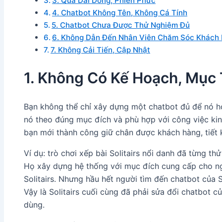
3. Quá Dài Dòng, Phiền Phức
4. Chatbot Không Tên, Không Cá Tính
5. Chatbot Chưa Được Thử Nghiệm Đủ
6. Không Dẫn Đến Nhân Viên Chăm Sóc Khách
7. Không Cải Tiến, Cập Nhật
1. Không Có Kế Hoạch, Mục
Bạn không thể chỉ xây dựng một chatbot đủ để nó 
nó theo đúng mục đích và phù hợp với công việc kin
bạn mới thành công giữ chân được khách hàng, tiết k
Ví dụ: trò chơi xếp bài Solitairs nổi danh đã từng t
Họ xây dựng hệ thống với mục đích cung cấp cho ng
Solitairs. Nhưng hầu hết người tìm đến chatbot của So
Vậy là Solitairs cuối cùng đã phải sửa đổi chatbot c
dùng.