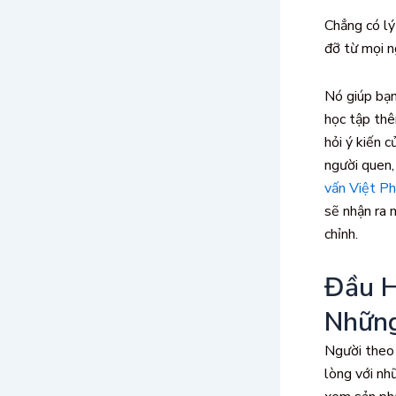
Chẳng có lý
đỡ từ mọi n
Nó giúp bạn
học tập thê
hỏi ý kiến c
người quen,
vấn Việt P
sẽ nhận ra 
chỉnh.
Đầu H
Nhữn
Người theo 
lòng với nh