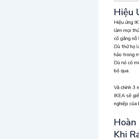
Hiệu 
Hiệu ứng IK
làm mọi thứ
cố gắng nỗ 
Dù thứ họ 
hảo trong m
Dù nó có mộ
bỏ qua.
Và chính 3 
IKEA sẽ giế
nghiệp của 
Hoàn 
Khi R