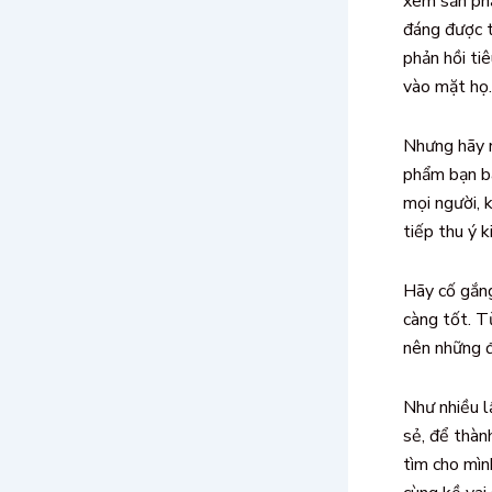
xem sản ph
đáng được t
phản hồi ti
vào mặt họ.
Nhưng hãy n
phẩm bạn bá
mọi người, k
tiếp thu ý k
Hãy cố gắng
càng tốt. T
nên những đ
Như nhiều l
sẻ, để thàn
tìm cho mìn