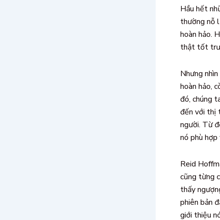
Hầu hết nh
thường nỗ l
hoàn hảo. 
thật tốt trư
Nhưng nhìn 
hoàn hảo, c
đó, chúng t
đến với thị
người. Từ đ
nó phù hợp 
Reid Hoffma
cũng từng c
thấy ngượn
phiên bản đầ
giới thiệu n