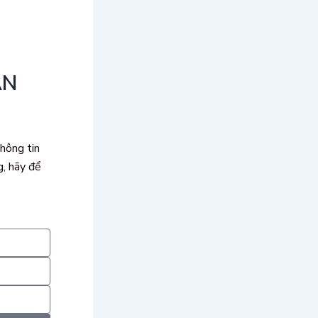
ẬN
hông tin
, hãy để