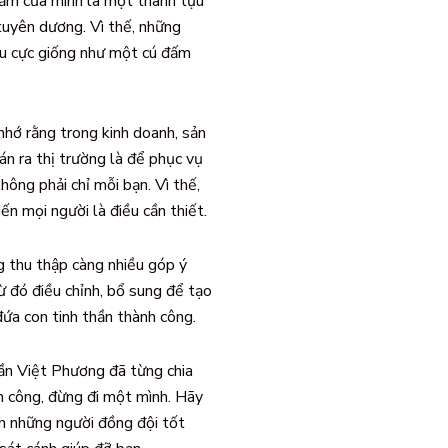
ẩm của mình là một thành tựu
uyên dương. Vì thế, những
êu cực giống như một cú đấm
hớ rằng trong kinh doanh, sản
n ra thị trường là để phục vụ
hông phải chỉ mỗi bạn. Vì thế,
iến mọi người là điều cần thiết.
 thu thập càng nhiều góp ý
ừ đó điều chỉnh, bổ sung để tạo
ứa con tinh thần thành công.
ần Việt Phương đã từng chia
h công, đừng đi một mình. Hãy
h những người đồng đội tốt