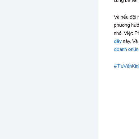
cùng kề vai
Và nếu đội 
phương hướn
nhớ, Việt P
đây
này. Và
doanh onlin
#TưVấnKin