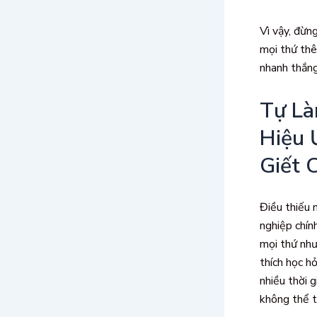
Vì vậy, đừn
mọi thứ thê
nhanh thắng
Tự Là
Hiệu 
Giết 
Điều thiếu 
nghiệp chín
mọi thứ như
thích học h
nhiều thời 
không thể t