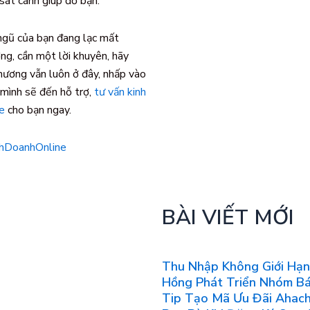
 sát cánh giúp đỡ bạn.
ngũ của bạn đang lạc mất
g, cần một lời khuyên, hãy
hương vẫn luôn ở đây, nhấp vào
 mình sẽ đến hỗ trợ,
tư vấn kinh
e
cho bạn ngay.
hDoanhOnline
BÀI VIẾT MỚI
Thu Nhập Không Giới Hạn
Hồng Phát Triển Nhóm B
Tip Tạo Mã Ưu Đãi Ahac