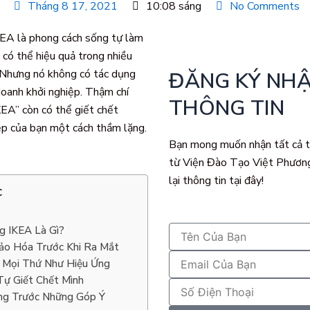
Tháng 8 17, 2021
10:08 sáng
No Comments
KEA là phong cách sống tự làm
 có thể hiệu quả trong nhiều
 Nhưng nó không có tác dụng
ĐĂNG KÝ NH
doanh khởi nghiệp. Thậm chí
THÔNG TIN
KEA” còn có thể giết chết
p của bạn một cách thầm lặng.
Bạn mong muốn nhận tất cả t
từ Viện Đào Tạo Việt Phương
lại thông tin tại đây!
c
g IKEA Là Gì?
o Hóa Trước Khi Ra Mắt
 Mọi Thứ Như Hiệu Ứng
Tự Giết Chết Mình
ng Trước Những Góp Ý