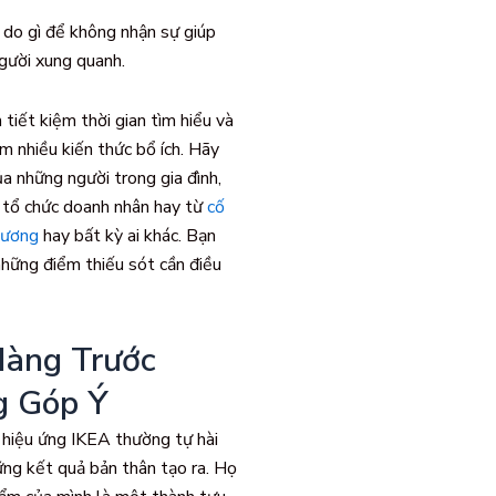
 do gì để không nhận sự giúp
gười xung quanh.
 tiết kiệm thời gian tìm hiểu và
m nhiều kiến thức bổ ích. Hãy
ủa những người trong gia đình,
 tổ chức doanh nhân hay từ
cố
hương
hay bất kỳ ai khác. Bạn
những điểm thiếu sót cần điều
àng Trước
g Góp Ý
hiệu ứng IKEA thường tự hài
ững kết quả bản thân tạo ra. Họ