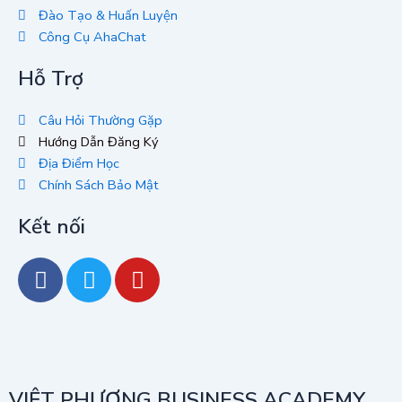
Đào Tạo & Huấn Luyện
Công Cụ AhaChat
Hỗ Trợ
Câu Hỏi Thường Gặp
Hướng Dẫn Đăng Ký
Địa Điểm Học
Chính Sách Bảo Mật
Kết nối
F
T
Y
a
w
o
c
i
u
e
t
t
b
t
u
o
e
b
VIỆT PHƯƠNG BUSINESS ACADEMY