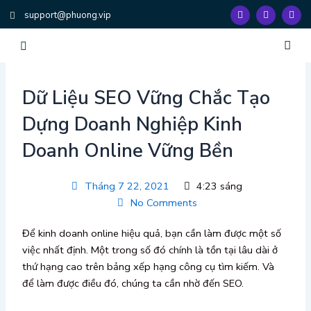
Nhảy
F
T
Y
support@phuong.vip
a
w
o
tới
c
i
u
e
t
t
nội
b
t
u
dung
o
e
b
o
r
e
k
Trang Chủ
Dịch Vụ
Đào Tạo & Huấn Luy
Công Cụ Hệ Th
Về Chúng Tôi
Liên Hệ
Dữ Liệu SEO Vững Chắc Tạo
Dựng Doanh Nghiệp Kinh
Doanh Online Vững Bền
Tháng 7 22, 2021
4:23 sáng
No Comments
Để kinh doanh online hiệu quả, bạn cần làm được một số
việc nhất định. Một trong số đó chính là tồn tại lâu dài ở
thứ hạng cao trên bảng xếp hạng công cụ tìm kiếm. Và
để làm được điều đó, chúng ta cần nhờ đến SEO.