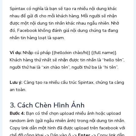
Spintax có nghĩa là bạn sẽ tạo ra nhiều nội dung khác
nhau để gửi đi cho mỗi khách hàng. Mỗi người sẽ nhận
được một nội dung tin nhắn khác nhau ngẫu nhiên. Nhờ
đó, Facebook không đánh giá nội dung chúng ta đang
nhắn tin hàng loạt là spam.
Ví dụ:
Nhập cú pháp {(hello/xin chào/hi)} {(full name)}.
Khách hàng thứ nhất sẽ nhận được tin nhắn là “hello tên”,
người thứ hai là “xin chào tên”, người thứ ba là “hi tên”.
Lưu ý:
Càng tạo ra nhiều cấu trúc Spintax, chúng ta càng
an toàn.
3. Cách Chèn Hình Ảnh
Bước 4:
Bạn có thể chọn upload nhiều ảnh hoặc upload
random ảnh (gửi ngẫu nhiên ảnh) trong nội dung tin nhắn.
Copy link dẫn một hình đã được upload trên facebook với
chế độ công khai -> Dán vào ô ->
Enter
-> Copy link dẫn