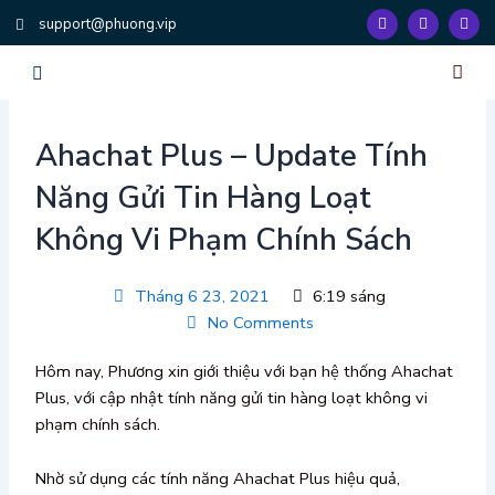
Nhảy
F
T
Y
support@phuong.vip
a
w
o
tới
c
i
u
e
t
t
nội
b
t
u
dung
o
e
b
o
r
e
k
Trang Chủ
Dịch Vụ
Đào Tạo & Huấn Luy
Công Cụ Hệ Th
Về Chúng Tôi
Liên Hệ
Ahachat Plus – Update Tính
Năng Gửi Tin Hàng Loạt
Không Vi Phạm Chính Sách
Tháng 6 23, 2021
6:19 sáng
No Comments
Hôm nay, Phương xin giới thiệu với bạn hệ thống Ahachat
Plus, với cập nhật tính năng gửi tin hàng loạt không vi
phạm chính sách.
Nhờ sử dụng các tính năng Ahachat Plus hiệu quả,