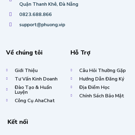
Quận Thanh Khê, Đà Nẵng
0823.688.866
support@phuong.vip
Về chúng tôi
Hỗ Trợ
Giới Thiệu
Câu Hỏi Thường Gặp
Tư Vấn Kinh Doanh
Hướng Dẫn Đăng Ký
Đào Tạo & Huấn
Địa Điểm Học
Luyện
Chính Sách Bảo Mật
Công Cụ AhaChat
Kết nối
F
T
Y