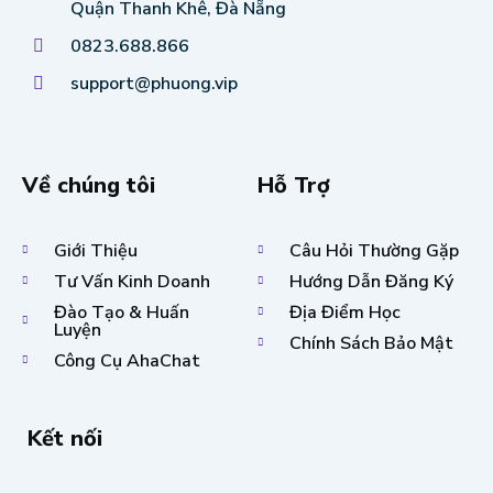
Quận Thanh Khê, Đà Nẵng
0823.688.866
support@phuong.vip
Về chúng tôi
Hỗ Trợ
Giới Thiệu
Câu Hỏi Thường Gặp
Tư Vấn Kinh Doanh
Hướng Dẫn Đăng Ký
Đào Tạo & Huấn
Địa Điểm Học
Luyện
Chính Sách Bảo Mật
Công Cụ AhaChat
Kết nối
F
T
Y