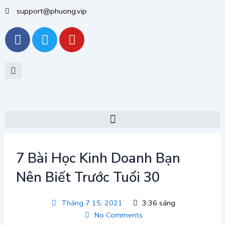
Nhảy
support@phuong.vip
tới
F
T
Y
nội
dung
a
w
o
c
i
u
e
t
t
b
t
u
o
e
b
o
r
e
k
7 Bài Học Kinh Doanh Bạn
Nên Biết Trước Tuổi 30
Tháng 7 15, 2021
3:36 sáng
No Comments