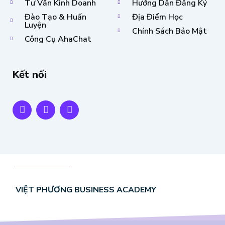
Tư Vấn Kinh Doanh
Hướng Dẫn Đăng Ký
Đào Tạo & Huấn
Địa Điểm Học
Luyện
Chính Sách Bảo Mật
Công Cụ AhaChat
Kết nối
F
T
Y
a
w
o
c
i
u
e
t
t
b
t
u
o
e
b
o
r
e
k
-
f
VIỆT PHƯƠNG BUSINESS ACADEMY