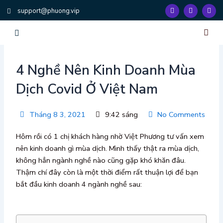
Nhảy
F
T
Y
support@phuong.vip
a
w
o
tới
c
i
u
e
t
t
nội
b
t
u
dung
o
e
b
o
r
e
k
Trang Chủ
Dịch Vụ
Đào Tạo & Huấn Luy
Công Cụ Hệ Th
Về Chúng Tôi
Liên Hệ
4 Nghề Nên Kinh Doanh Mùa
Dịch Covid Ở Việt Nam
Tháng 8 3, 2021
9:42 sáng
No Comments
Hôm rồi có 1 chị khách hàng nhờ Việt Phương tư vấn xem
nên kinh doanh gì mùa dịch. Mình thấy thật ra mùa dịch,
không hẳn ngành nghề nào cũng gặp khó khăn đâu.
Thậm chí đây còn là một thời điểm rất thuận lợi để bạn
bắt đầu kinh doanh 4 ngành nghề sau: