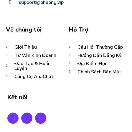
support@phuong.vip
Về chúng tôi
Hỗ Trợ
Giới Thiệu
Câu Hỏi Thường Gặp
Tư Vấn Kinh Doanh
Hướng Dẫn Đăng Ký
Đào Tạo & Huấn
Địa Điểm Học
Luyện
Chính Sách Bảo Mật
Công Cụ AhaChat
Kết nối
F
T
Y
a
w
o
c
i
u
e
t
t
b
t
u